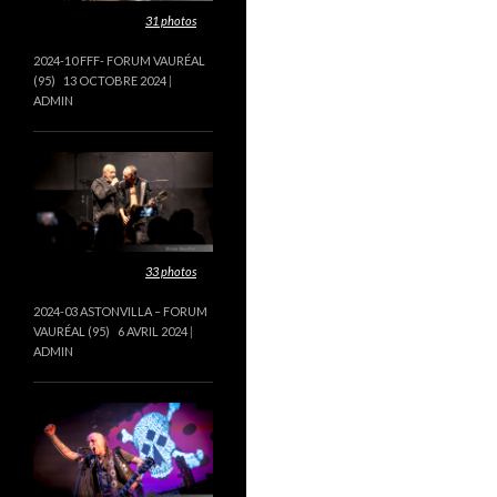
Cette galerie contient
31 photos
.
2024-10 FFF- FORUM VAURÉAL
(95)
13 OCTOBRE 2024
ADMIN
Cette galerie contient
33 photos
.
2024-03 ASTONVILLA – FORUM
VAURÉAL (95)
6 AVRIL 2024
ADMIN