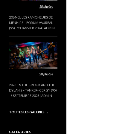
Cette galerie contient
18 photos
.
2024-01 LES RAMONEURS DE
MENHIRS – FORUM VAUREAL
(95)
23 JANVIER 2024
ADMIN
Cette galerie contient
28 photos
.
2023-09 THE CROOK AND THE
DYLAN’S – TANKER- CERGY (95)
6 SEPTEMBRE 2023
ADMIN
TOUTES LES GALERIES
→
CATÉGORIES