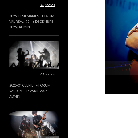
Cette galerie contient
16 photos
.
2025-11 SILMARILS – FORUM
VAURÉAL (95)
6 DÉCEMBRE
2025
ADMIN
Cette galerie contient
41 photos
.
2025-04 CELKILT – FORUM
VAURÉAL
14 AVRIL 2025
ADMIN