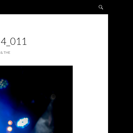
ALLER AU CONTENU
4_011
 & THE