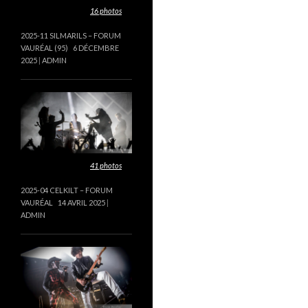
Cette galerie contient
16 photos
.
2025-11 SILMARILS – FORUM
VAURÉAL (95)
6 DÉCEMBRE
2025
ADMIN
Cette galerie contient
41 photos
.
2025-04 CELKILT – FORUM
VAURÉAL
14 AVRIL 2025
ADMIN