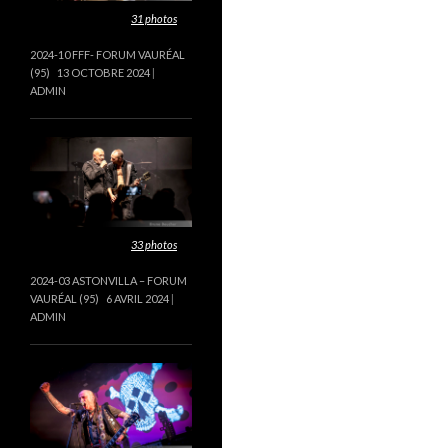
Cette galerie contient
31 photos
.
2024-10 FFF- FORUM VAURÉAL
(95)
13 OCTOBRE 2024
ADMIN
Cette galerie contient
33 photos
.
2024-03 ASTONVILLA – FORUM
VAURÉAL (95)
6 AVRIL 2024
ADMIN