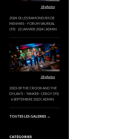
Cette galerie contient
18 photos
.
2024-01 LES RAMONEURS DE
MENHIRS – FORUM VAUREAL
(95)
23 JANVIER 2024
ADMIN
Cette galerie contient
28 photos
.
2023-09 THE CROOK AND THE
DYLAN’S – TANKER- CERGY (95)
6 SEPTEMBRE 2023
ADMIN
TOUTES LES GALERIES
→
CATÉGORIES