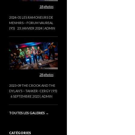
Cette galerie contient
18 photos
.
2024-01 LES RAMONEURS DE
MENHIRS – FORUM VAUREAL
(95)
23 JANVIER 2024
ADMIN
Cette galerie contient
28 photos
.
2023-09 THE CROOK AND THE
DYLAN’S – TANKER- CERGY (95)
6 SEPTEMBRE 2023
ADMIN
TOUTES LES GALERIES
→
CATÉGORIES