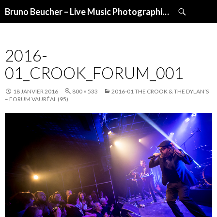
Recherche
Bruno Beucher – Live Music Photographies
ALLER
AU
CONTENU
2016-
01_CROOK_FORUM_001
18 JANVIER 2016
800 × 533
2016-01 THE CROOK & THE DYLAN’S
– FORUM VAURÉAL (95)