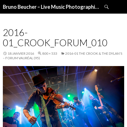
Recherche
Bruno Beucher – Live Music Photographies
ALLER
AU
CONTENU
2016-
01_CROOK_FORUM_010
18 JANVIER 2016
800 × 533
2016-01 THE CROOK & THE DYLAN’S
– FORUM VAURÉAL (95)