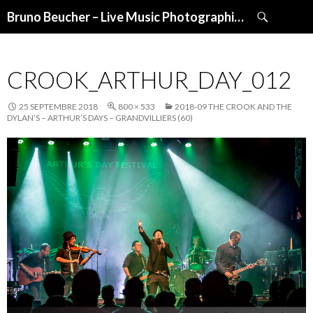
Recherche
Bruno Beucher – Live Music Photographies
ALLER
AU
CONTENU
CROOK_ARTHUR_DAY_012
25 SEPTEMBRE 2018
800 × 533
2018-09 THE CROOK AND THE
DYLAN’S – ARTHUR’S DAYS – GRANDVILLIERS (60)