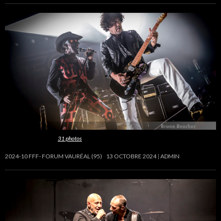
Cette galerie contient
31 photos
.
2024-10 FFF- FORUM VAURÉAL (95)
13 OCTOBRE 2024
ADMIN