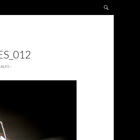
ALLER AU CONTENU
ES_012
ALES –