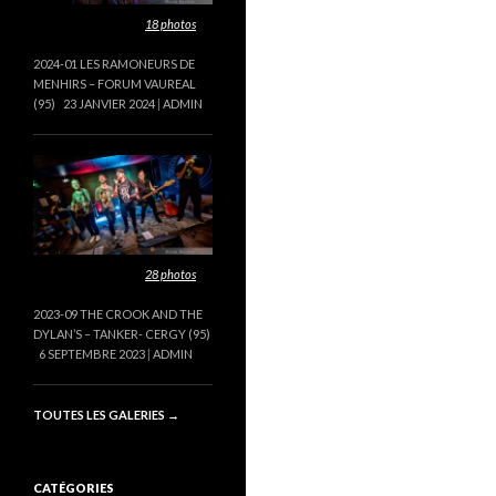
Cette galerie contient
18 photos
.
2024-01 LES RAMONEURS DE
MENHIRS – FORUM VAUREAL
(95)
23 JANVIER 2024
ADMIN
Cette galerie contient
28 photos
.
2023-09 THE CROOK AND THE
DYLAN’S – TANKER- CERGY (95)
6 SEPTEMBRE 2023
ADMIN
TOUTES LES GALERIES
→
CATÉGORIES