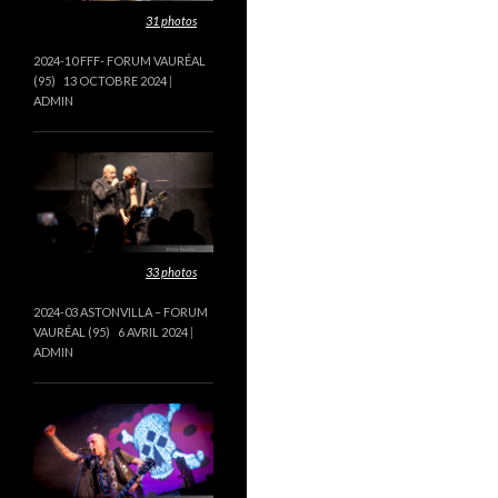
Cette galerie contient
31 photos
.
2024-10 FFF- FORUM VAURÉAL
(95)
13 OCTOBRE 2024
ADMIN
Cette galerie contient
33 photos
.
2024-03 ASTONVILLA – FORUM
VAURÉAL (95)
6 AVRIL 2024
ADMIN