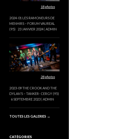
Cette galerie contient
18 photos
.
2024-01 LES RAMONEURS DE
MENHIRS – FORUM VAUREAL
(95)
23 JANVIER 2024
ADMIN
Cette galerie contient
28 photos
.
2023-09 THE CROOK AND THE
DYLAN’S – TANKER- CERGY (95)
6 SEPTEMBRE 2023
ADMIN
TOUTES LES GALERIES
→
CATÉGORIES