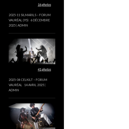
Cette galerie contient
16 photos
.
2025-11 SILMARILS – FORUM
VAURÉAL (95)
6 DÉCEMBRE
2025
ADMIN
Cette galerie contient
41 photos
.
2025-04 CELKILT – FORUM
VAURÉAL
14 AVRIL 2025
ADMIN