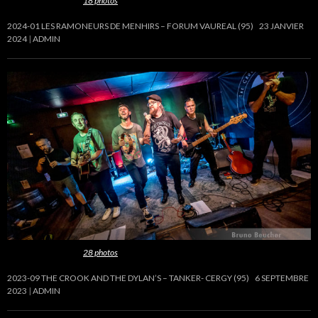
Cette galerie contient
18 photos
.
2024-01 LES RAMONEURS DE MENHIRS – FORUM VAUREAL (95)
23 JANVIER
2024
ADMIN
Cette galerie contient
28 photos
.
2023-09 THE CROOK AND THE DYLAN’S – TANKER- CERGY (95)
6 SEPTEMBRE
2023
ADMIN