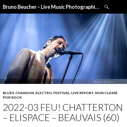
Recherche
Bruno Beucher – Live Music Photographies
ALLER
AU
CONTENU
BLUES
,
CHANSON
,
ELECTRO
,
FESTIVAL
,
LIVE REPORT
,
NON CLASSÉ
,
POP
,
ROCK
2022-03 FEU! CHATTERTON
– ELISPACE – BEAUVAIS (60)