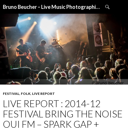
Recherche
Bruno Beucher – Live Music Photographies
ALLER
AU
CONTENU
FESTIVAL
,
FOLK
,
LIVE REPORT
LIVE REPORT : 2014-12
FESTIVAL BRING THE NOISE
OUI FM – SPARK GAP +