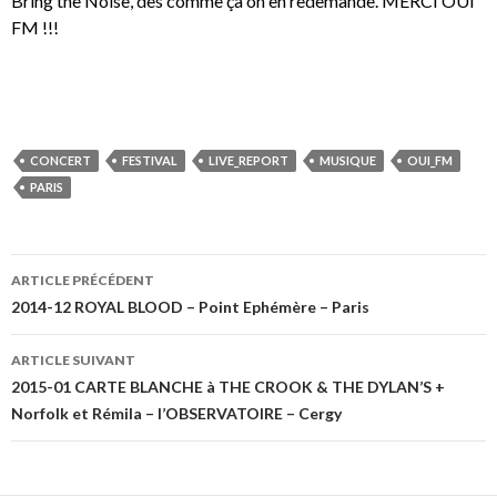
Bring the Noise, des comme ça on en redemande. MERCI OUI
FM !!!
CONCERT
FESTIVAL
LIVE_REPORT
MUSIQUE
OUI_FM
PARIS
Navigation
ARTICLE PRÉCÉDENT
des
2014-12 ROYAL BLOOD – Point Ephémère – Paris
articles
ARTICLE SUIVANT
2015-01 CARTE BLANCHE à THE CROOK & THE DYLAN’S +
Norfolk et Rémila – l’OBSERVATOIRE – Cergy