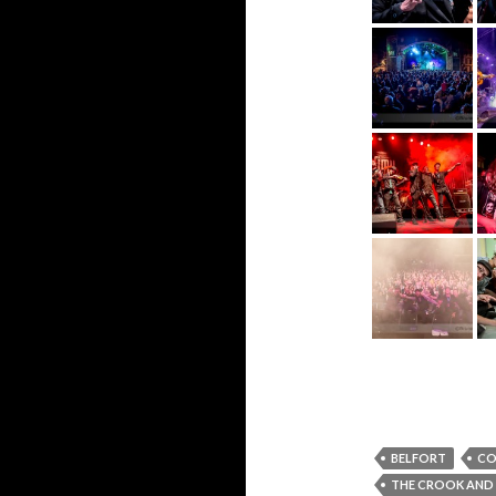
BELFORT
CO
THE CROOK AND