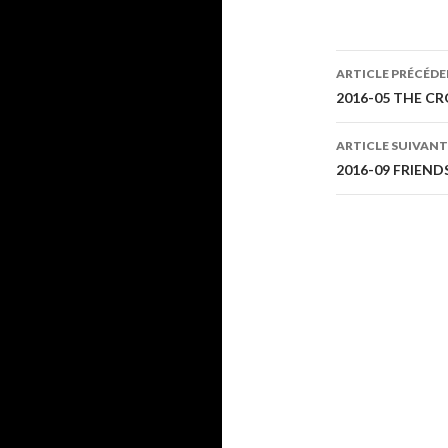
Navigati
ARTICLE PRÉCÉD
des
2016-05 THE CRO
articles
ARTICLE SUIVANT
2016-09 FRIENDS