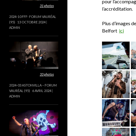
pour l’accompag
Cette galerie contient
31 photos
.
l’accréditation.
2024-10 FFF- FORUM VAURÉAL
(95)
13 OCTOBRE 2024
Plus d’images d
ADMIN
Belfort
ici
Cette galerie contient
33 photos
.
2024-03 ASTONVILLA – FORUM
VAURÉAL (95)
6 AVRIL 2024
ADMIN