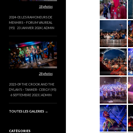
Cette galerie contient
18 photos
.
2024-01 LES RAMONEURS DE
MENHIRS – FORUM VAUREAL
(95)
23 JANVIER 2024
ADMIN
Cette galerie contient
28 photos
.
2023-09 THE CROOK AND THE
DYLAN’S – TANKER- CERGY (95)
6 SEPTEMBRE 2023
ADMIN
TOUTES LES GALERIES
→
CATÉGORIES