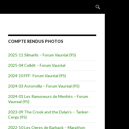
ALLER AU CONTENU
COMPTE RENDUS PHOTOS
2025-11 Silmarils – Forum Vauréal (95)
2025-04 Celkilt – Forum Vauréal
2024-10 FFF- Forum Vauréal (95)
2024-03 Astonvilla – Forum Vauréal (95)
2024-01 Les Ramoneurs de Menhirs – Forum
Vaureal (95)
2023-09 The Crook and the Dylan’s – Tanker-
Cergy (95)
2022-10 Les Ogres de Barback – Marathon