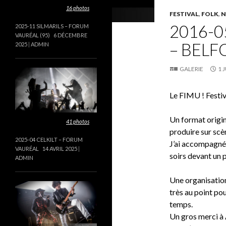
Cette galerie contient
16 photos
.
FESTIVAL
,
FOLK
,
N
2016-0
2025-11 SILMARILS – FORUM
VAURÉAL (95)
6 DÉCEMBRE
– BELF
2025
ADMIN
GALERIE
1 
Le FIMU ! Festiv
Un format origi
Cette galerie contient
41 photos
.
produire sur sc
2025-04 CELKILT – FORUM
J’ai accompagné 
VAURÉAL
14 AVRIL 2025
soirs devant un 
ADMIN
Une organisation
très au point po
temps.
Un gros merci à 