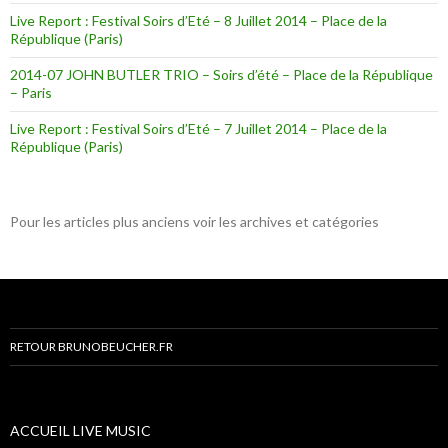
Live Report : Festival Soirs d’Eté – 8 Juillet 2014 – Place de la
République (Paris)
2014-07 JOHN BUTLER TRIO – Soirs d’été – Place de la République
– Paris
Live Report : Festival Soirs d’Eté – 7 Juillet 2014 – Place de la
République (Paris)
Pour les articles plus anciens voir les archives et catégories
RETOUR BRUNOBEUCHER.FR
ACCUEIL LIVE MUSIC