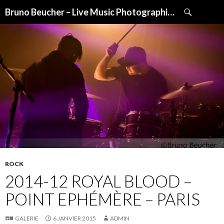
Recherche
Bruno Beucher – Live Music Photographies
ALLER
AU
CONTENU
ROCK
2014-12 ROYAL BLOOD –
POINT EPHÉMÈRE – PARIS
GALERIE
6 JANVIER 2015
ADMIN