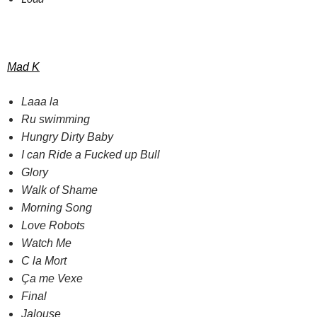
Mad K
Laaa la
Ru swimming
Hungry Dirty Baby
I can Ride a Fucked up Bull
Glory
Walk of Shame
Morning Song
Love Robots
Watch Me
C la Mort
Ça me Vexe
Final
Jalouse