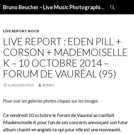
Recherche
Bruno Beucher – Live Music Photographies
ALLER
AU
CONTENU
LIVE REPORT
,
ROCK
LIVE REPORT : EDEN PILL +
CORSON + MADEMOISELLE
K – 10 OCTOBRE 2014 –
FORUM DE VAURÉAL (95)
6 JANVIER 2015
ADMIN
Pour voir les galeries photos cliquez sur les images
Ce vendredi 10 octobre le Forum de Vauréal accueillait
Mademoiselle K pour l’un de ses concerts annonçant son futur
album chanté en anglais ce qui pour elle est une nouveauté.