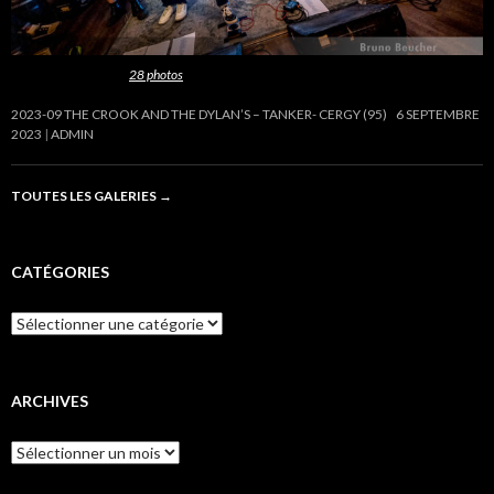
Cette galerie contient
28 photos
.
2023-09 THE CROOK AND THE DYLAN’S – TANKER- CERGY (95)
6 SEPTEMBRE
2023
ADMIN
TOUTES LES GALERIES
→
CATÉGORIES
Catégories
ARCHIVES
Archives