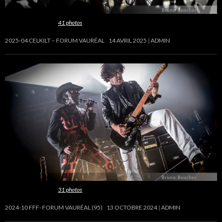
Cette galerie contient
41 photos
.
2025-04 CELKILT – FORUM VAURÉAL
14 AVRIL 2025
ADMIN
Cette galerie contient
31 photos
.
2024-10 FFF- FORUM VAURÉAL (95)
13 OCTOBRE 2024
ADMIN