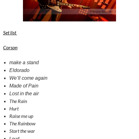
Set list
Corson
make a stand
Eldorado
We’ll come again
Made of Pain
Lost in the air
The Rain
Hurt
Raise me up
The Rainbow
Start the war
Loud