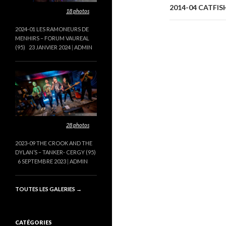
2014-04 CATFISH
Cette galerie contient
18 photos
.
2024-01 LES RAMONEURS DE
MENHIRS – FORUM VAUREAL
(95)
23 JANVIER 2024
ADMIN
Cette galerie contient
28 photos
.
2023-09 THE CROOK AND THE
DYLAN’S – TANKER- CERGY (95)
6 SEPTEMBRE 2023
ADMIN
TOUTES LES GALERIES
→
CATÉGORIES