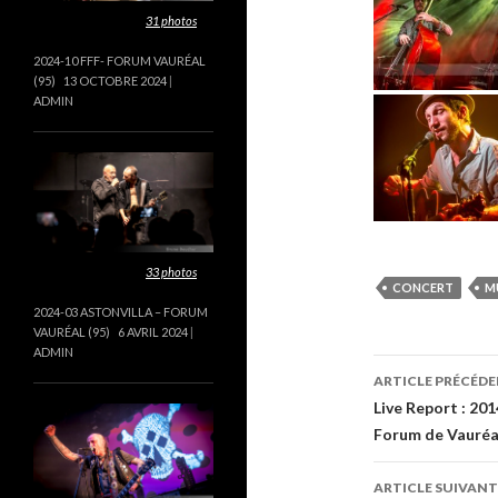
Cette galerie contient
31 photos
.
2024-10 FFF- FORUM VAURÉAL
(95)
13 OCTOBRE 2024
ADMIN
Cette galerie contient
33 photos
.
CONCERT
M
2024-03 ASTONVILLA – FORUM
VAURÉAL (95)
6 AVRIL 2024
ADMIN
Navigati
ARTICLE PRÉCÉD
des
Live Report : 2
Forum de Vauréal
articles
ARTICLE SUIVANT