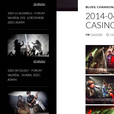
Cette galerie contient
16 photos
.
BLUES
,
CHANSON
2014-0
2025-11 SILMARILS – FORUM
VAURÉAL (95)
6 DÉCEMBRE
CASINO
2025
ADMIN
GALERIE
14
Cette galerie contient
41 photos
.
2025-04 CELKILT – FORUM
VAURÉAL
14 AVRIL 2025
ADMIN