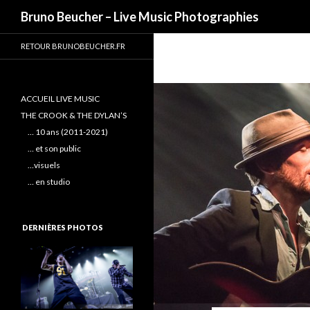
Recherche
Bruno Beucher – Live Music Photographies
RETOUR BRUNOBEUCHER.FR
ACCUEIL LIVE MUSIC
THE CROOK & THE DYLAN’S
… 10 ans (2011-2021)
… et son public
…visuels
… en studio
DERNIÈRES PHOTOS