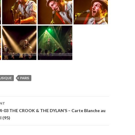
USIQUE
PARIS
on
ENT
014-03 THE CROOK & THE DYLAN’S – Carte Blanche au
 (95)