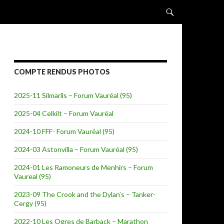
ALLER AU CONTENU
COMPTE RENDUS PHOTOS
2025-11 Silmarils – Forum Vauréal (95)
2025-04 Celkilt – Forum Vauréal
2024-10 FFF- Forum Vauréal (95)
2024-03 Astonvilla – Forum Vauréal (95)
2024-01 Les Ramoneurs de Menhirs – Forum
Vaureal (95)
2023-09 The Crook and the Dylan’s – Tanker-
Cergy (95)
2022-10 Les Ogres de Barback – Marathon